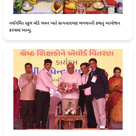
નવનિર્મિત સ્કુલ બોર્ડ ભવન ખાતે સત્યનારાયણ ભગવાનની કથાનું આયોજન
કરવામાં આવ્યું.