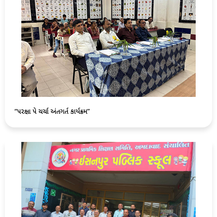
“પરિક્ષા પે ચર્ચા અંતગર્ત કાર્યક્રમ”