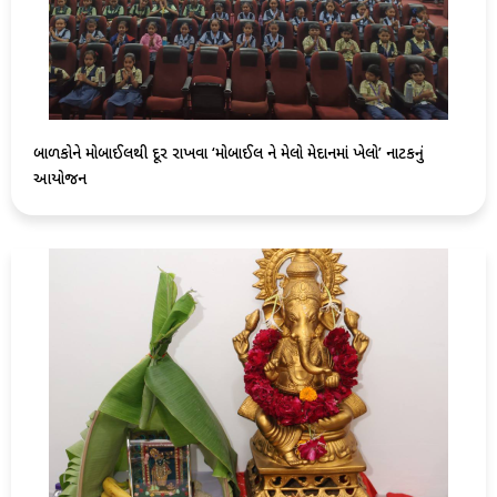
બાળકોને મોબાઈલથી દૂર રાખવા ‘મોબાઈલ ને મેલો મેદાનમાં ખેલો’ નાટકનું
આયોજન