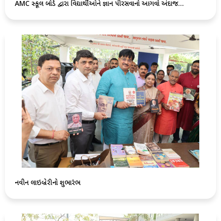
AMC સ્કૂલ બોર્ડ દ્વારા વિદ્યાર્થીઓને જ્ઞાન પીરસવાનો આગવો અંદાજ…
નવીન લાઇબ્રેરીનો શુભારંભ