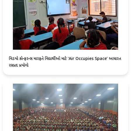
વિડિયો કોન્ફરન્સ મારફતે વિદ્યાર્થીઓ માટે ‘Air Occupies Space’ આધારિત
રસપ્રદ પ્રયોગો