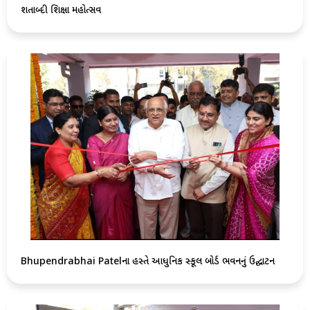
શતાબ્દી શિક્ષા મહોત્સવ
Bhupendrabhai Patelના હસ્તે આધુનિક સ્કૂલ બોર્ડ ભવનનું ઉદ્ઘાટન