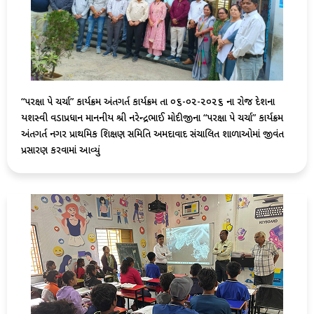
“પરિક્ષા પે ચર્ચા” કાર્યક્રમ અંતગર્ત કાર્યક્રમ તા ૦૬-૦૨-૨૦૨૬ ના રોજ દેશના
યશસ્વી વડાપ્રધાન માનનીય શ્રી નરેન્દ્રભાઈ મોદીજીના “પરિક્ષા પે ચર્ચા” કાર્યક્રમ
અંતગર્ત નગર પ્રાથમિક શિક્ષણ સમિતિ અમદાવાદ સંચાલિત શાળાઓમાં જીવંત
પ્રસારણ કરવામાં આવ્યું