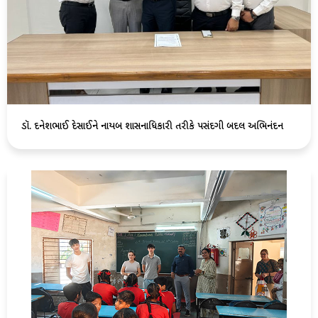
ડૉ. દિનેશભાઈ દેસાઈને નાયબ શાસનાધિકારી તરીકે પસંદગી બદલ અભિનંદન