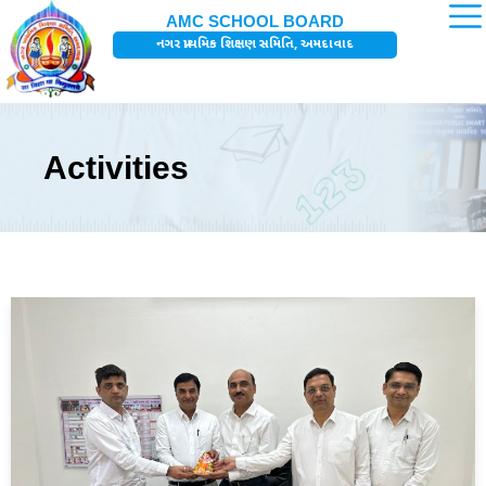
Skip
AMC SCHOOL BOARD
to
નગર પ્રાથમિક શિક્ષણ સમિતિ, અમદાવાદ
content
Activities
Page
Page
Page
Page
Page