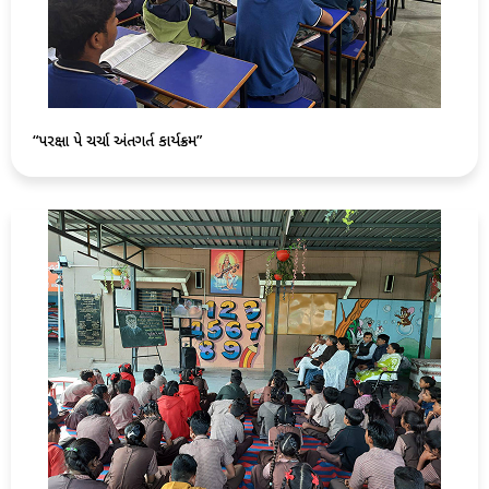
“પરિક્ષા પે ચર્ચા અંતગર્ત કાર્યક્રમ”