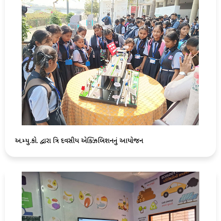
અ.મ્યુ.કો. દ્વારા ત્રિ દિવસીય એક્ઝિબિશનનું આયોજન