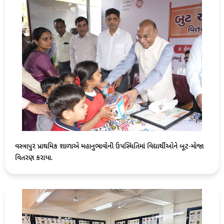
વસ્ત્રાપુર પ્રાથમિક શાળાએ મહાનુભાવોની ઉપસ્થિતિમાં વિદ્યાર્થીઓને બૂટ-મોજા
વિતરણ કરાયા.