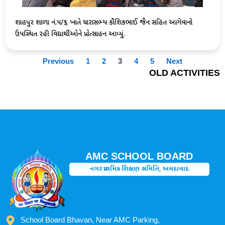
શાહપુર શાળા નં.૫/૬ ખાતે ધારાસભ્ય કૌશિકભાઈ જૈન સહિત આગેવાનો
ઉપસ્થિત રહી વિદ્યાર્થીઓને પ્રોત્સાહન આપ્યું.
Previous
1
2
3
4
5
Next
OLD ACTIVITIES
AMC SCHOOL BOARD
નગર પ્રાથમિક શિક્ષણ સમિતિ, અમદાવાદ
School Board Bhavan, Near AMC Parking,